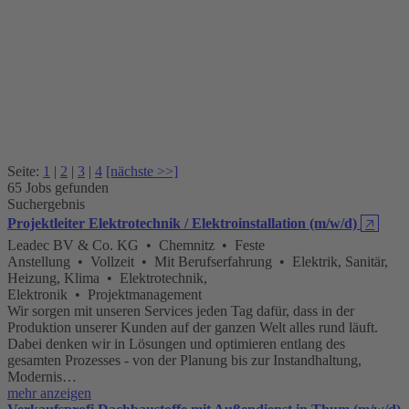
Seite:
1
|
2
|
3
|
4
[nächste >>]
65 Jobs gefunden
Suchergebnis
Projektleiter Elektrotechnik / Elektroinstallation (m/w/d)
🡥
Leadec BV & Co. KG • Chemnitz • Feste
Anstellung • Vollzeit • Mit Berufserfahrung • Elektrik, Sanitär,
Heizung, Klima • Elektrotechnik,
Elektronik • Projektmanagement
Wir sorgen mit unseren Services jeden Tag dafür, dass in der
Produktion unserer Kunden auf der ganzen Welt alles rund läuft.
Dabei denken wir in Lösungen und optimieren entlang des
gesamten Prozesses - von der Planung bis zur Instandhaltung,
Modernis…
mehr anzeigen