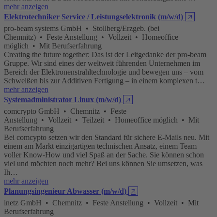
mehr anzeigen
Elektrotechniker Service / Leistungselektronik (m/w/d)
🡥
pro-beam systems GmbH • Stollberg/Erzgeb. (bei
Chemnitz) • Feste Anstellung • Vollzeit • Homeoffice
möglich • Mit Berufserfahrung
Creating the future together: Das ist der Leitgedanke der pro-beam
Gruppe. Wir sind eines der weltweit führenden Unternehmen im
Bereich der Elektronenstrahltechnologie und bewegen uns – vom
Schweißen bis zur Additiven Fertigung – in einem komplexen t…
mehr anzeigen
Systemadministrator Linux (m/w/d)
🡥
comcrypto GmbH • Chemnitz • Feste
Anstellung • Vollzeit • Teilzeit • Homeoffice möglich • Mit
Berufserfahrung
Bei comcypto setzen wir den Standard für sichere E-Mails neu. Mit
einem am Markt einzigartigen technischen Ansatz, einem Team
voller Know-How und viel Spaß an der Sache. Sie können schon
viel und möchten noch mehr? Bei uns können Sie umsetzen, was
Ih…
mehr anzeigen
Planungsingenieur Abwasser (m/w/d)
🡥
inetz GmbH • Chemnitz • Feste Anstellung • Vollzeit • Mit
Berufserfahrung