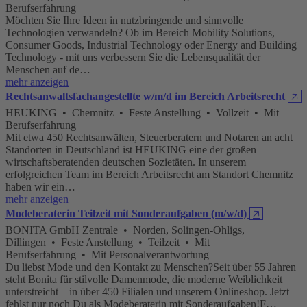
Berufserfahrung
Möchten Sie Ihre Ideen in nutzbringende und sinnvolle
Technologien verwandeln? Ob im Bereich Mobility Solutions,
Consumer Goods, Industrial Technology oder Energy and Building
Technology - mit uns verbessern Sie die Lebensqualität der
Menschen auf de…
mehr anzeigen
Rechtsanwaltsfachangestellte w/m/d im Bereich Arbeitsrecht
🡥
HEUKING • Chemnitz • Feste Anstellung • Vollzeit • Mit
Berufserfahrung
Mit etwa 450 Rechtsanwälten, Steuerberatern und Notaren an acht
Standorten in Deutschland ist HEUKING eine der großen
wirtschaftsberatenden deutschen Sozietäten. In unserem
erfolgreichen Team im Bereich Arbeitsrecht am Standort Chemnitz
haben wir ein…
mehr anzeigen
Modeberaterin Teilzeit mit Sonderaufgaben (m/w/d)
🡥
BONITA GmbH Zentrale • Norden, Solingen-Ohligs,
Dillingen • Feste Anstellung • Teilzeit • Mit
Berufserfahrung • Mit Personalverantwortung
Du liebst Mode und den Kontakt zu Menschen?Seit über 55 Jahren
steht Bonita für stilvolle Damenmode, die moderne Weiblichkeit
unterstreicht – in über 450 Filialen und unserem Onlineshop. Jetzt
fehlst nur noch Du als Modeberaterin mit Sonderaufgaben!F…