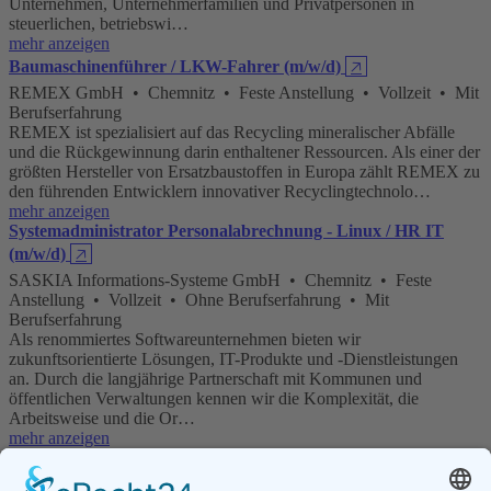
Unternehmen, Unternehmerfamilien und Privatpersonen in
steuerlichen, betriebswi…
mehr anzeigen
Baumaschinenführer / LKW-Fahrer (m/w/d)
🡥
REMEX GmbH • Chemnitz • Feste Anstellung • Vollzeit • Mit
Berufserfahrung
REMEX ist spezialisiert auf das Recycling mineralischer Abfälle
und die Rückgewinnung darin enthaltener Ressourcen. Als einer der
größten Hersteller von Ersatzbaustoffen in Europa zählt REMEX zu
den führenden Entwicklern innovativer Recyclingtechnolo…
mehr anzeigen
Systemadministrator Personalabrechnung - Linux / HR IT
(m/w/d)
🡥
SASKIA Informations-Systeme GmbH • Chemnitz • Feste
Anstellung • Vollzeit • Ohne Berufserfahrung • Mit
Berufserfahrung
Als renommiertes Softwareunternehmen bieten wir
zukunftsorientierte Lösungen, IT-Produkte und -Dienstleistungen
an. Durch die langjährige Partnerschaft mit Kommunen und
öffentlichen Verwaltungen kennen wir die Komplexität, die
Arbeitsweise und die Or…
mehr anzeigen
Logopäde (m/w/d) als Lehrkraft Logopädie
🡥
Ludwig Fresenius Schulen gemeinnützige GmbH • Chemnitz-