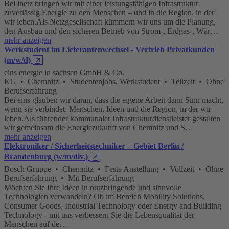
Bei inetz bringen wir mit einer leistungsfähigen Infrastruktur
zuverlässig Energie zu den Menschen – und in die Region, in der
wir leben.Als Netzgesellschaft kümmern wir uns um die Planung,
den Ausbau und den sicheren Betrieb von Strom-, Erdgas-, Wär…
mehr anzeigen
Werkstudent im Lieferantenwechsel - Vertrieb Privatkunden
(m/w/d)
🡥
eins energie in sachsen GmbH & Co.
KG • Chemnitz • Studentenjobs, Werkstudent • Teilzeit • Ohne
Berufserfahrung
Bei eins glauben wir daran, dass die eigene Arbeit dann Sinn macht,
wenn sie verbindet: Menschen, Ideen und die Region, in der wir
leben.Als führender kommunaler Infrastrukturdienstleister gestalten
wir gemeinsam die Energiezukunft von Chemnitz und S…
mehr anzeigen
Elektroniker / Sicherheitstechniker – Gebiet Berlin /
Brandenburg (w/m/div.)
🡥
Bosch Gruppe • Chemnitz • Feste Anstellung • Vollzeit • Ohne
Berufserfahrung • Mit Berufserfahrung
Möchten Sie Ihre Ideen in nutzbringende und sinnvolle
Technologien verwandeln? Ob im Bereich Mobility Solutions,
Consumer Goods, Industrial Technology oder Energy and Building
Technology - mit uns verbessern Sie die Lebensqualität der
Menschen auf de…