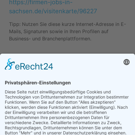
https://firmen-jobs-in-
sachsen.de/visitenkarte/96227
Tipp: Nutzen Sie diese kurze Internet-Adresse in E-
Mails, Signaturen sowie in Ihren Profilen auf
Business- und Branchenplattformen.
Daten ändern (Inhaber) •
Drucken • Änderung
vorschlagen
Daten ändern (für Inhaber)
•
Änderung
vorschlagen
•
Drucken