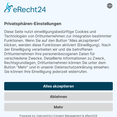
Änderung vorschlagen | Fehler melden
×
Bitte teilen Sie uns mit, welche Informationen fehlerhaft oder
veraltet sind:
Internet-Adresse fehlt oder ist falsch
E-Mail-Adresse fehlt oder ist falsch
Telefonnummer, Faxnummer oder Anschrift ist falsch
Firma existiert nicht mehr
Firmenname ist falsch
Ihre Nachricht an uns
Optional
Sicherheitsfrage:
Bitte addieren Sie:
7 + 4
= ?
Abbrechen
Abschicken
Werben in diesem Portal
•
Kontakt / Impressum
•
Datenschutzerklärung
•
Cookie-Einstellungen