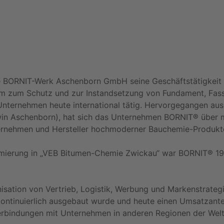
ie BORNIT-Werk Aschenborn GmbH seine Geschäftstätigkeit k
m zum Schutz und zur Instandsetzung von Fundament, Fa
nternehmen heute international tätig. Hervorgegangen au
win Aschenborn), hat sich das Unternehmen BORNIT® über 
ernehmen und Hersteller hochmoderner Bauchemie-Produkte
rmierung in „VEB Bitumen-Chemie Zwickau“ war BORNIT® 199
anisation von Vertrieb, Logistik, Werbung und Markenstrat
 kontinuierlich ausgebaut wurde und heute einen Umsatzante
rbindungen mit Unternehmen in anderen Regionen der Welt