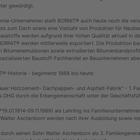
iter gewürdigt.
hemie-Unternehmen stellt BORNIT® auch heute noch die ver
is zum Dach sowie eine Vielzahl von Produkten für Neuba
austoffe werden aufgrund ihrer hohen Qualität aktuell in ü
RNIT® werden mittlerweile exportiert. Die Produktion bas
n Bitumenemulsionen sowie extrudierten Bitumenbandprofile
zialisierten Baustoff-Fachhandel an Bauunternehmen aber 
®-Historie - beginnend 1868 bis heute:
auer Holzzement- Dachpappen- und Asphalt-Fabrik" - 1. Fa
s OHG durch die Erbengemeinschaft unter der Geschäftsfüh
*19.01.1914-09.11.1989) als Lehrling ins Familienunternehme
 Walter Aschenborn werden nach ihrer Ausbildung sowie mehr
durch seinen Sohn Walter Aschenborn als 3. Familengenera