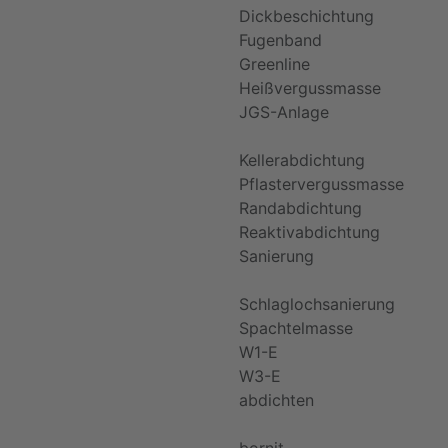
Dickbeschichtung
Fugenband
Greenline
Heißvergussmasse
JGS-Anlage
Kellerabdichtung
Pflastervergussmasse
Randabdichtung
Reaktivabdichtung
Sanierung
Schlaglochsanierung
Spachtelmasse
W1-E
W3-E
abdichten
bornit