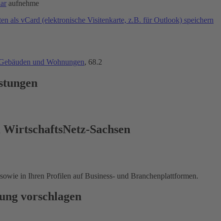
ar
aufnehme
n als vCard (elektronische Visitenkarte, z.B. für Outlook) speichern
n, Gebäuden und Wohnungen
, 68.2
istungen
m WirtschaftsNetz-Sachsen
 sowie in Ihren Profilen auf Business- und Branchenplattformen.
ung vorschlagen