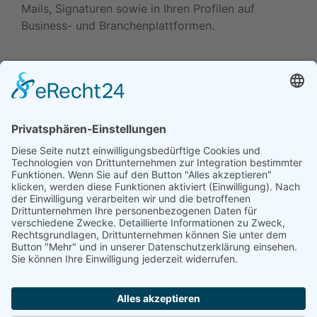
Mails, Signaturen sowie in Ihren Profilen auf
Business- und Branchenplattformen.
Daten ändern (Inhaber) •
Drucken • Änderung
vorschlagen
Daten ändern (für Inhaber)
•
Änderung
vorschlagen
•
Drucken
Werben in diesem Portal
•
Kontakt / Impressum
•
Datenschutzerklärung
•
Cookie-Einstellungen