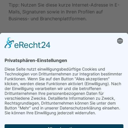
Tipp: Nutzen Sie diese kurze Internet-Adresse in E-
Mails, Signaturen sowie in Ihren Profilen auf
Business- und Branchenplattformen.
Daten ändern (Inhaber) •
Drucken • Änderung
vorschlagen
Daten ändern (für Inhaber)
•
Änderung
vorschlagen
•
Drucken
Werben in diesem Portal
•
Kontakt / Impressum
•