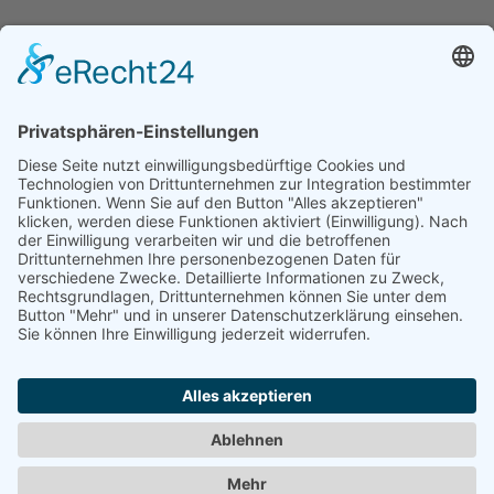
Aktuell eingestellter Filter:
Branche: 33.19.0 Reparatur und
Instandhaltung von sonstigen Ausrüstungen (
Filter entfernen
)
Möchten Sie den Filter/die Suche weiter verfeinern, können Sie in
das Suchfeld oben einen zusätzlichen Suchbegriff eingeben.
Gefundene Einträge:
2 Einträge gefunden
Suchergebnisse
HTS Haustechnik &
Service GmbH
Hubert Reuther Maschinen und Geräte, Schlüsselservice
Werben in diesem Portal
•
Kontakt / Impressum
•