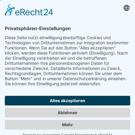
Aktuell eingestellter Filter:
Produkt: Xtr-Lasershooting (
Filter
entfernen
)
Möchten Sie den Filter/die Suche weiter verfeinern, können Sie in
das Suchfeld oben einen zusätzlichen Suchbegriff eingeben.
Gefundene Einträge:
1 Eintrag gefunden
Suchergebnisse
Judy Stellwag - Bullriding from Cowboyhat
Werben in diesem Portal
•
Kontakt / Impressum
•
Datenschutzerklärung
•
Cookie-Einstellungen