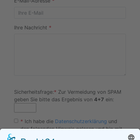
E-Mail-Adresse
*
Ihre Nachricht
*
Sicherheitsfrage:
*
Zur Vermeidung von SPAM
geben Sie bitte das Ergebnis von
4+7
ein:
*
Ich habe die
Datenschutzerklärung
und
den folgenden Hinweis gelesen und bin mit
diesem einverstanden.