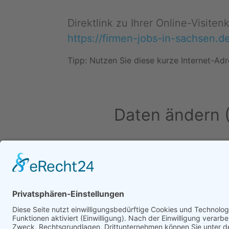
Direktlink zu Ihrer Online-Visite
https://firmen-jobs-in-sachsen.d
Tipp: Nutzen Sie diese kurze Internet-Adr
Daten ändern 
Daten ändern (für Inhaber)
•
Än
Werben in diesem Por