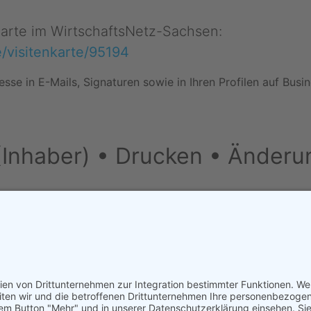
nkarte im WirtschaftsNetz-Sachsen:
e/visitenkarte/95194
esse in E-Mails, Signaturen sowie in Ihren Profilen auf Bus
(Inhaber) • Drucken • Änderu
derung vorschlagen
•
Drucken
tal
•
Kontakt / Impressum
•
Datenschutzerklärung
•