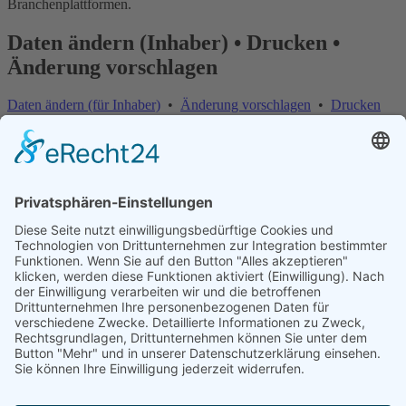
Branchenplattformen.
Daten ändern (Inhaber) • Drucken •
Änderung vorschlagen
Daten ändern (für Inhaber)
•
Änderung vorschlagen
•
Drucken
Änderung vorschlagen | Fehler melden
×
Bitte teilen Sie uns mit, welche Informationen fehlerhaft oder
veraltet sind:
Internet-Adresse fehlt oder ist falsch
E-Mail-Adresse fehlt oder ist falsch
Telefonnummer, Faxnummer oder Anschrift ist falsch
Firma existiert nicht mehr
Firmenname ist falsch
Ihre Nachricht an uns
Optional